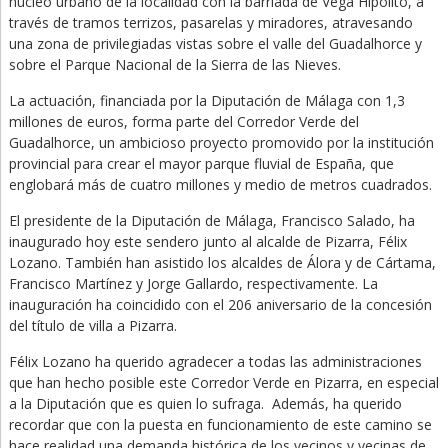
núcleo urbano de la localidad con la barriada de Vega Hipólito, a
través de tramos terrizos, pasarelas y miradores, atravesando
una zona de privilegiadas vistas sobre el valle del Guadalhorce y
sobre el Parque Nacional de la Sierra de las Nieves.
La actuación, financiada por la Diputación de Málaga con 1,3
millones de euros, forma parte del Corredor Verde del
Guadalhorce, un ambicioso proyecto promovido por la institución
provincial para crear el mayor parque fluvial de España, que
englobará más de cuatro millones y medio de metros cuadrados.
El presidente de la Diputación de Málaga, Francisco Salado, ha
inaugurado hoy este sendero junto al alcalde de Pizarra, Félix
Lozano. También han asistido los alcaldes de Álora y de Cártama,
Francisco Martínez y Jorge Gallardo, respectivamente. La
inauguración ha coincidido con el 206 aniversario de la concesión
del título de villa a Pizarra.
Félix Lozano ha querido agradecer a todas las administraciones
que han hecho posible este Corredor Verde en Pizarra, en especial
a la Diputación que es quien lo sufraga. Además, ha querido
recordar que con la puesta en funcionamiento de este camino se
hace realidad una demanda histórica de los vecinos y vecinas de