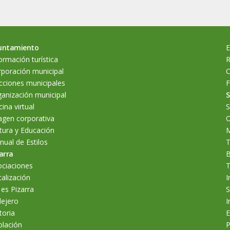
untamiento
E
ormación turística
R
poración municipal
C
cciones municipales
F
anización municipal
S
cina virtual
S
agen corporativa
O
tura y Educación
M
ual de Estilos
T
arra
B
ociaciones
T
alización
I
 es Pizarra
S
lejero
I
toria
E
blación
P