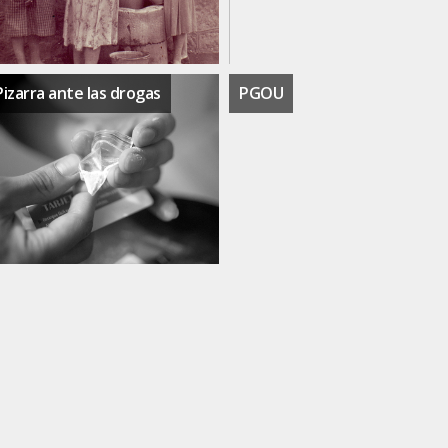
Pizarra ante las drogas
PGOU