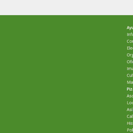
Ay
Inf
Cor
Ele
Org
Ofi
Im
Cul
Man
Piz
As
Loc
Así
Cal
His
Po