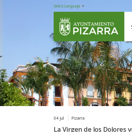
Select Language
▼
04 jul
Pizarra
La Virgen de los Dolores v