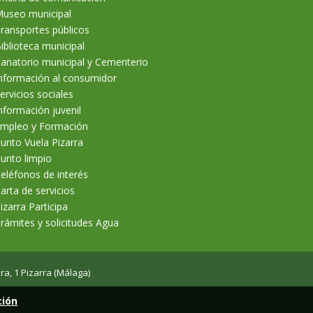
useo municipal
ransportes públicos
iblioteca municipal
anatorio municipal y Cementerio
nformación al consumidor
ervicios sociales
nformación juvenil
mpleo y Formación
unto Vuela Pizarra
unto limpio
eléfonos de interés
arta de servicios
izarra Participa
rámites y solicitudes Agua
ra, 1 Pizarra (Málaga)
ción