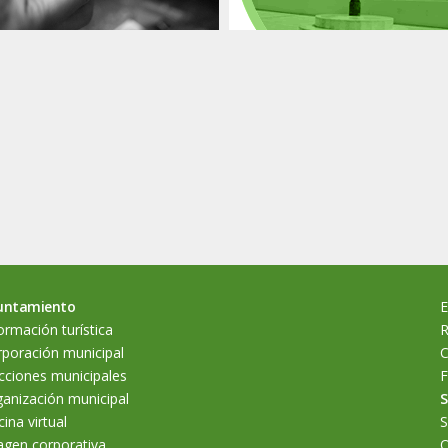
untamiento
E
ormación turística
R
poración municipal
C
cciones municipales
F
anización municipal
S
cina virtual
S
agen corporativa
O