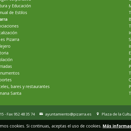
tura y Educación
M
ual de Estilos
T
arra
B
ociaciones
T
alización
I
 es Pizarra
S
lejero
I
toria
E
blación
P
riadas
P
numentos
T
portes
C
eles, bares y restaurantes
P
mana Santa
T
 15 - Fax 952 48 35 74
ayuntamiento@pizarra.es
Plaza de la Cultu
mos cookies. Si continuas, aceptas el uso de cookies.
Más informa