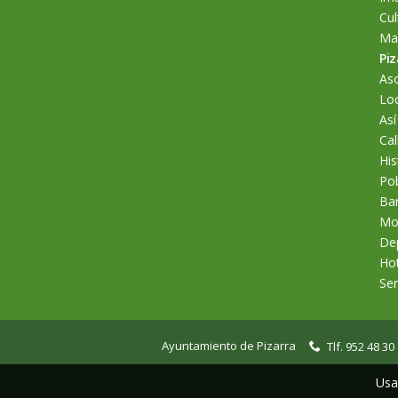
Cul
Man
Piz
As
Loc
Así
Cal
His
Po
Bar
Mo
De
Hot
Se
Ayuntamiento de Pizarra
Tlf. 952 48 30
Usa