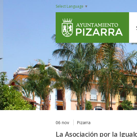
Select Language
▼
06 nov
Pizarra
La Asociación por la Igua