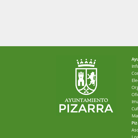
Ay
Inf
Cor
Ele
Org
Ofi
Im
Cul
Man
Piz
As
Loc