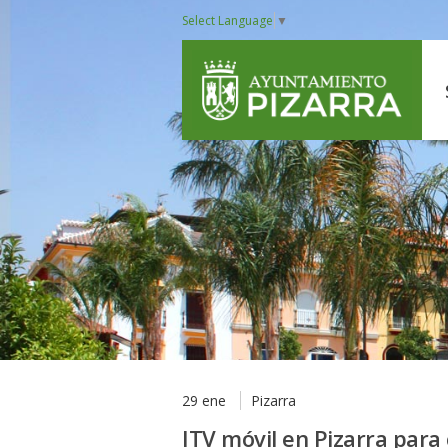
Select Language
▼
29 ene
Pizarra
ITV móvil en Pizarra para