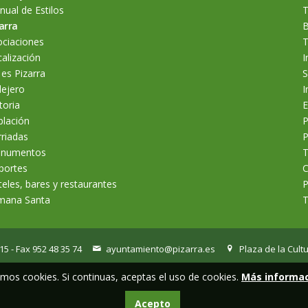
ual de Estilos
T
arra
B
ociaciones
T
alización
I
 es Pizarra
S
lejero
I
toria
E
blación
P
riadas
P
numentos
T
portes
C
eles, bares y restaurantes
P
mana Santa
T
 15 - Fax 952 48 35 74
ayuntamiento@pizarra.es
Plaza de la Cultu
mos cookies. Si continuas, aceptas el uso de cookies.
Más informa
Acepto