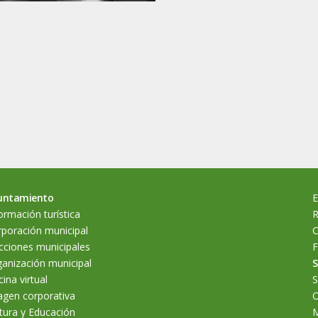
untamiento
E
ormación turística
R
poración municipal
C
cciones municipales
F
anización municipal
S
cina virtual
S
agen corporativa
O
tura y Educación
M