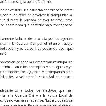
ración que seguía abierta”, afirmó.
odo ha existido una estrecha coordinación entre
o con el objetivo de devolver la tranquilidad al
 que durante la jornada de ayer se produjeron
ión coordinada que continúa bajo investigación
camente la labor desarrollada por los agentes
citar a la Guardia Civil por el intenso trabajo
, dedicación y esfuerzo, hoy podemos decir que
festó.
implicación de toda la Corporación municipal en
ación. “Tanto los concejales y concejalas y yo
 en labores de vigilancia y acompañamiento
ibilidades, a velar por la seguridad de nuestro
radecimiento a todos los efectivos que han
nte a la Guardia Civil y a la Policía Local de
echos no vuelvan a repetirse. “Espero que no se
u trabajo para que Pizarra siga siendo el pueblo