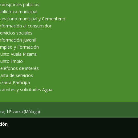
ransportes públicos
iblioteca municipal
anatorio municipal y Cementerio
nformación al consumidor
ervicios sociales
nformación juvenil
mpleo y Formación
unto Vuela Pizarra
unto limpio
eléfonos de interés
arta de servicios
izarra Participa
rámites y solicitudes Agua
ra, 1 Pizarra (Málaga)
ción