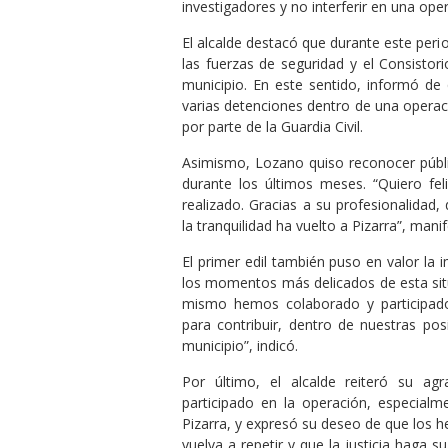
investigadores y no interferir en una ope
El alcalde destacó que durante este peri
las fuerzas de seguridad y el Consistori
municipio. En este sentido, informó de
varias detenciones dentro de una operac
por parte de la Guardia Civil.
Asimismo, Lozano quiso reconocer públi
durante los últimos meses. “Quiero feli
realizado. Gracias a su profesionalidad
la tranquilidad ha vuelto a Pizarra”, mani
El primer edil también puso en valor la 
los momentos más delicados de esta situ
mismo hemos colaborado y participado
para contribuir, dentro de nuestras pos
municipio”, indicó.
Por último, el alcalde reiteró su ag
participado en la operación, especialme
Pizarra, y expresó su deseo de que los h
vuelva a repetir y que la justicia haga s