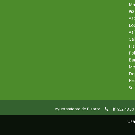
Man
Piz
As
Loc
Así
Cal
His
Po
Bar
Mo
De
Hot
Se
Ayuntamiento de Pizarra
Tlf. 952 48 30
Usa