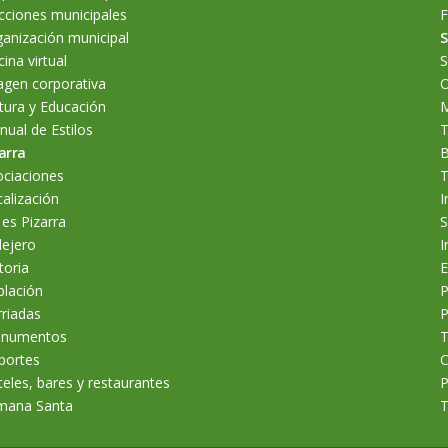
cciones municipales
F
anización municipal
S
cina virtual
S
agen corporativa
O
tura y Educación
M
ual de Estilos
T
arra
B
ociaciones
T
alización
I
 es Pizarra
S
lejero
I
toria
E
blación
P
riadas
P
numentos
T
portes
C
eles, bares y restaurantes
P
mana Santa
T