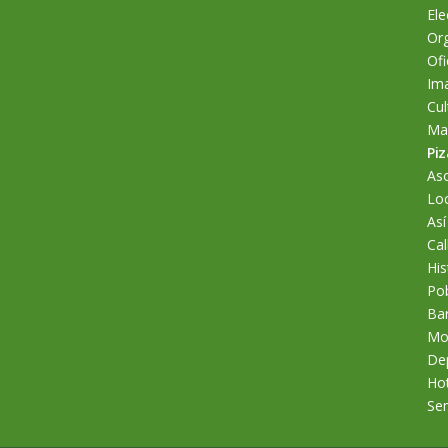
Ele
Org
Ofi
Im
Cul
Man
Piz
As
Loc
Así
Cal
His
Po
Bar
Mo
De
Hot
Se