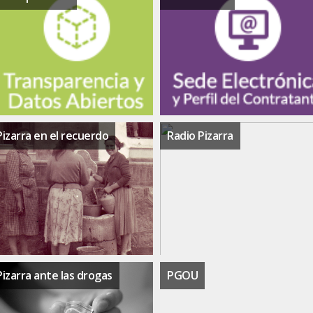
Pizarra en el recuerdo
Radio Pizarra
Pizarra ante las drogas
PGOU