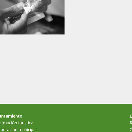
untamiento
E
ormación turística
R
poración municipal
C