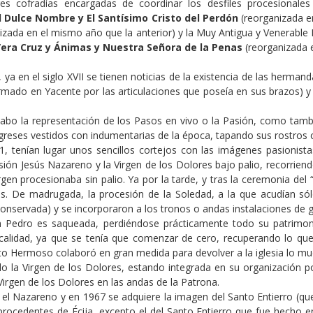
res cofradías encargadas de coordinar los desfiles procesionale
 Dulce Nombre y El Santísimo Cristo del Perdón
(reorganizada e
izada en el mismo año que la anterior) y la Muy Antigua y Venerab
 Vera Cruz y Ánimas y Nuestra Señora de la Penas
(reorganizada 
ya en el siglo XVII se tienen noticias de la existencia de las hermand
ormado en Yacente por las articulaciones que poseía en sus brazos) y
 a cabo la representación de los Pasos en vivo o la Pasión, como ta
igreses vestidos con indumentarias de la época, tapando sus rostros 
, tenían lugar unos sencillos cortejos con las imágenes pasionist
esión Jesús Nazareno y la Virgen de los Dolores bajo palio, recorriendo
irgen procesionaba sin palio. Ya por la tarde, y tras la ceremonia del 
res. De madrugada, la procesión de la Soledad, a la que acudían s
conservada) y se incorporaron a los tronos o andas instalaciones de g
Pedro es saqueada, perdiéndose prácticamente todo su patrimonio
calidad, ya que se tenía que comenzar de cero, recuperando lo que
rto Hermoso colaboró en gran medida para devolver a la iglesia lo mu
 la Virgen de los Dolores, estando integrada en su organización por
 Virgen de los Dolores en las andas de la Patrona.
o el Nazareno y en 1967 se adquiere la imagen del Santo Entierro (q
ocedentes de Écija, excepto el del Santo Entierro que fue hecho e