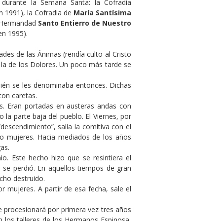
s durante la Semana Santa: la Cofradia
n 1991), la Cofradia de
María Santísima
le Hermandad
Santo Entierro de Nuestro
en 1995).
ades de las Ánimas (rendía culto al Cristo
 la de los Dolores. Un poco más tarde se
mbién se les denominaba entonces. Dichas
con caretas.
as. Eran portadas en austeras andas con
 la parte baja del pueblo. El Viernes, por
“descendimiento”, salía la comitiva con el
ólo mujeres. Hacia mediados de los años
as.
. Este hecho hizo que se resintiera el
 se perdió. En aquellos tiempos de gran
cho destruido.
 mujeres. A partir de esa fecha, sale el
ue procesionará por primera vez tres años
n los talleres de los Hermanos Espinosa,