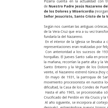
Pizarra cuenta en la actualidad con t
de
Nuestro Padre Jesús Nazareno del
de los Dolores y Misericordia
(reorgan
Señor Jesucristo, Santo Cristo de la
Según nos cuentan las antiguas crónicas, 
de la Vera-Cruz que era a su vez transf
fundaría la del Nazareno.
En el interior de la Iglesia se llevaba
representaciones eran realizadas por fel
Con anterioridad a los sucesos de 1931
horquillas. El Jueves Santo salía en proc
la mañana, recorrían la parte alta y la V
Santo Entierro y la Virgen de los Dolo
veinte, el Nazareno estrenó túnica (hoy 
En mayo de 1931, la parroquia de San 
movimiento procesionista en nuestra lo
dificultad, la Casa de los Condes de Pue
Hasta el año 1965, se procesionaba sólo
Crucificado del Perdón en Vía Crucis y la
Al año siguiente, se incorpora al cortej
después), estrenándose nuevos tronos pr