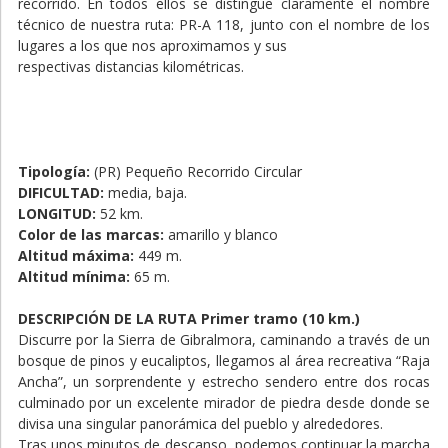
recorrido. En todos ellos se distingue claramente el nombre
técnico de nuestra ruta: PR-A 118, junto con el nombre de los
lugares a los que nos aproximamos y sus
respectivas distancias kilométricas.
Tipología:
(PR) Pequeño Recorrido Circular
DIFICULTAD:
media, baja.
LONGITUD:
52 km.
Color de las marcas:
amarillo y blanco
Altitud máxima:
449 m.
Altitud mínima:
65 m.
DESCRIPCIÓN DE LA RUTA
Primer tramo (10 km.)
Discurre por la Sierra de Gibralmora, caminando a través de un
bosque de pinos y eucaliptos, llegamos al área recreativa “Raja
Ancha”, un sorprendente y estrecho sendero entre dos rocas
culminado por un excelente mirador de piedra desde donde se
divisa una singular panorámica del pueblo y alrededores.
Tras unos minutos de descanso, podemos continuar la marcha