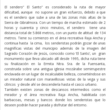
El sendero” El Santo” es considerado la ruta de mayor
dificultad, aunque no supone un gran esfuerzo, debido a que
es el sendero que sube a una de las zonas más altas de la
Sierra de Gibralmora. Con un tiempo de marcha estimado de 2
horas y cuarenta y cinco minutos, el sendero tiene una
distancia total de 5.868 metros, con un punto de altitud de 134
metros. Tiene su comienzo en el área recreativa Raja Ancha y
continua hasta la cima, los senderistas podrán gozar de unas
magníficas vistas del municipio además de la imagen del
Sagrado Corazón de Jesús, conocido como ‘El Santo’, un gran
monumento que lleva ubicado allí desde 1995, dicha ruta tiene
su finalización en la Ermita Ntra. Sra. de la Fuensanta,
construida sobre una antigua iglesia mozárabe semirrupestre
enclavada en un lugar de incalculable belleza, convirtiéndose en
un mirador natural con maravillosas vistas de la vega y sus
cítricos y desde ahí se descendería hasta el casco urbano.
También existen zonas de descansos intermedios como el
mirador y el área recreativa Raja Ancha, habilitada con
barbacoas, mesas y bancos donde los senderistas que lo
deseen podrán hacer parada y disfrutar del entorno.