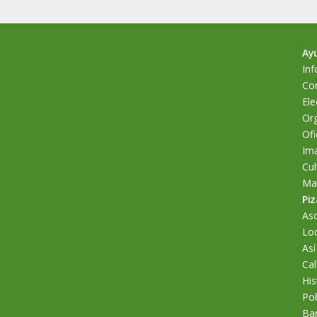
Ay
Inf
Cor
Ele
Org
Ofi
Im
Cul
Man
Piz
As
Loc
Así
Cal
His
Po
Bar