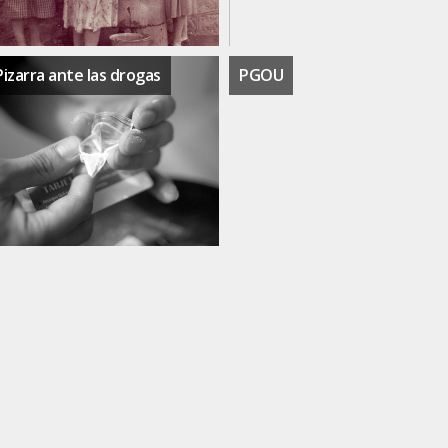
Pizarra ante las drogas
PGOU