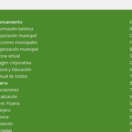
untamiento
E
ormación turística
R
poración municipal
C
cciones municipales
F
anización municipal
S
cina virtual
S
agen corporativa
O
tura y Educación
M
ual de Estilos
T
arra
B
ociaciones
T
alización
I
 es Pizarra
S
lejero
I
toria
E
blación
P
riadas
P