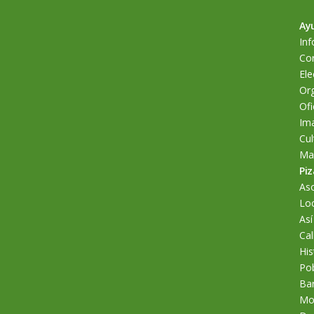
Ay
Inf
Cor
Ele
Org
Ofi
Im
Cul
Man
Piz
As
Loc
Así
Cal
His
Po
Bar
Mo