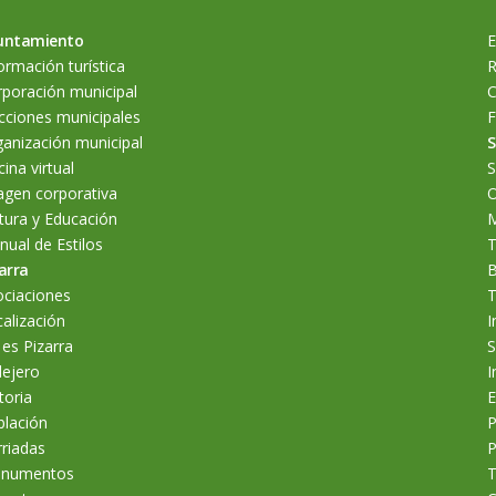
untamiento
E
ormación turística
R
poración municipal
C
cciones municipales
F
anización municipal
S
cina virtual
S
agen corporativa
O
tura y Educación
M
ual de Estilos
T
arra
B
ociaciones
T
alización
I
 es Pizarra
S
lejero
I
toria
E
blación
P
riadas
P
numentos
T